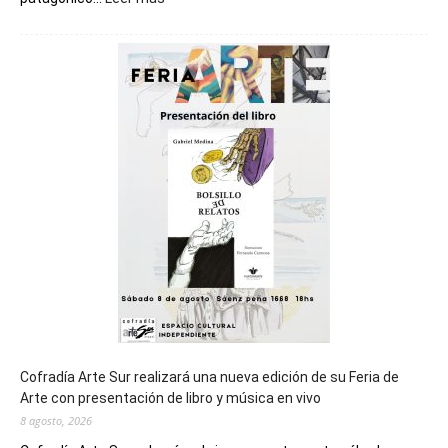
Chubut
será
sede
del
cierre
general
de
los
Juegos
Epade
2027
Cofradía Arte Sur realizará una nueva edición de su Feria de
Arte con presentación de libro y música en vivo
8 agosto, 2026