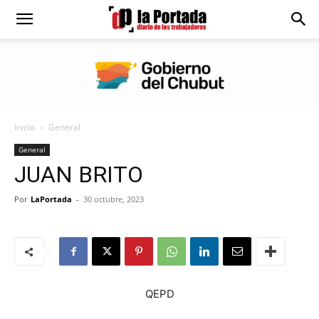
Diario
La
Inicio
General
Portada
General
JUAN BRITO
Por
LaPortada
-
30 octubre, 2023
QEPD