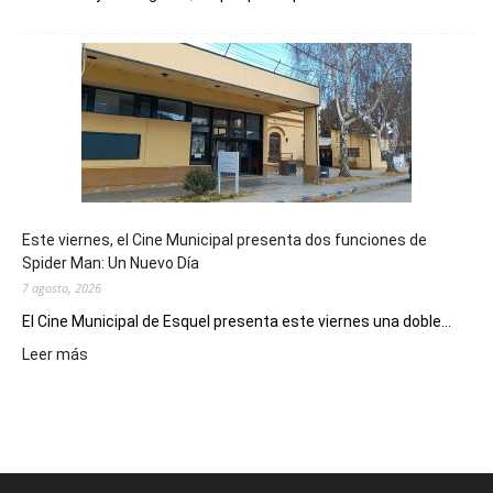
Esquel
mostró
su
potencial
como
destino
de
reuniones
y
eventos
Este viernes, el Cine Municipal presenta dos funciones de
deportivos
Spider Man: Un Nuevo Día
7 agosto, 2026
El Cine Municipal de Esquel presenta este viernes una doble...
:
Leer más
Este
viernes,
el
Cine
Municipal
presenta