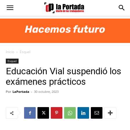
Diario
La
Inicio
Esquel
Portada
Esquel
Educación Vial suspendió los
exámenes prácticos
Por
LaPortada
-
30 octubre, 2023