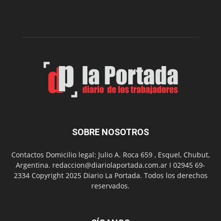
dos
funciones
de
Spider
Man:
Un
Nuevo
Día
SOBRE NOSOTROS
Contactos Domicilio legal: Julio A. Roca 659 , Esquel, Chubut,
Argentina. redaccion@diariolaportada.com.ar I 02945 69-
2334 Copyright 2025 Diario La Portada. Todos los derechos
reservados.