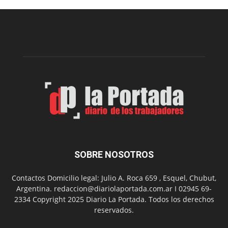
Municipal
presenta
dos
funciones
de
Spider
Man:
Un
Nuevo
Día
SOBRE NOSOTROS
Contactos Domicilio legal: Julio A. Roca 659 , Esquel, Chubut,
Argentina. redaccion@diariolaportada.com.ar I 02945 69-
2334 Copyright 2025 Diario La Portada. Todos los derechos
reservados.