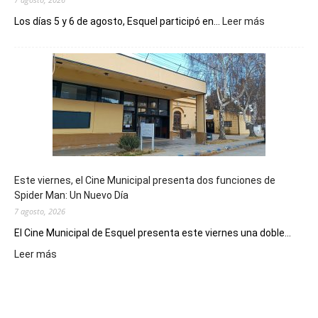
:
Los días 5 y 6 de agosto, Esquel participó en...
Leer más
Esquel
mostró
su
potencial
como
destino
de
reuniones
y
eventos
Este viernes, el Cine Municipal presenta dos funciones de
deportivos
Spider Man: Un Nuevo Día
7 agosto, 2026
El Cine Municipal de Esquel presenta este viernes una doble...
:
Leer más
Este
viernes,
el
Cine