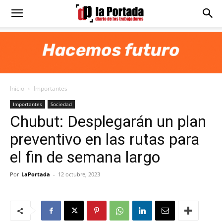
Diario
La
Inicio
Importantes
Portada
Importantes
Sociedad
Chubut: Desplegarán un plan
preventivo en las rutas para
el fin de semana largo
Por
LaPortada
-
12 octubre, 2023