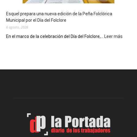
Conversatorio
de
Esquel prepara una nueva edición de la Peña Folclórica
Escritores
Municipal por el Día del Folclore
Locales
6 agosto, 2026
:
En el marco de la celebración del Día del Folclore,...
Leer más
Esquel
prepar
una
nueva
edición
de
la
Peña
Folclór
Municip
por
el
Día
del
Folclor