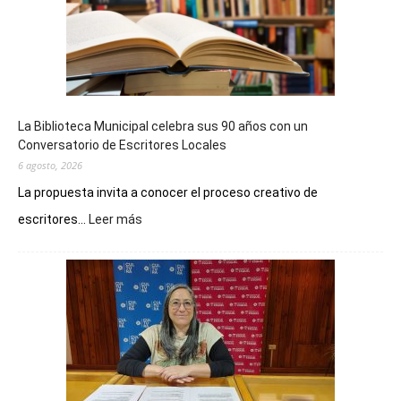
La Biblioteca Municipal celebra sus 90 años con un
Conversatorio de Escritores Locales
6 agosto, 2026
La propuesta invita a conocer el proceso creativo de
:
escritores...
Leer más
La
Biblioteca
Municipal
celebra
sus
90
años
con
un