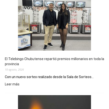
El Telebingo Chubutense repartió premios millonarios en toda la
provincia
10 agosto, 2026
Con un nuevo sorteo realizado desde la Sala de Sorteos...
:
Leer más
El
Telebingo
Chubutense
repartió