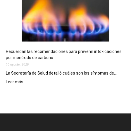
premios
millonarios
en
toda
la
provincia
Recuerdan las recomendaciones para prevenir intoxicaciones
por monóxido de carbono
10 agosto, 2026
La Secretaría de Salud detalló cuáles son los síntomas de...
:
Leer más
Recuerdan
las
recomendaciones
para
prevenir
intoxicaciones
por
monóxido