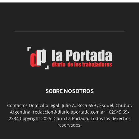
Municipal
presenta
dos
funciones
de
Spider
Man:
Un
Nuevo
Día
SOBRE NOSOTROS
Contactos Domicilio legal: Julio A. Roca 659 , Esquel, Chubut,
Argentina. redaccion@diariolaportada.com.ar I 02945 69-
2334 Copyright 2025 Diario La Portada. Todos los derechos
reservados.