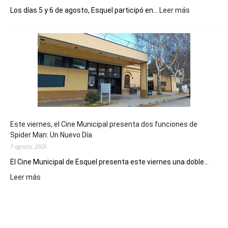
:
Los días 5 y 6 de agosto, Esquel participó en...
Leer más
Esquel
mostró
su
potencial
como
destino
de
reuniones
y
eventos
Este viernes, el Cine Municipal presenta dos funciones de
deportivos
Spider Man: Un Nuevo Día
7 agosto, 2026
El Cine Municipal de Esquel presenta este viernes una doble...
:
Leer más
Este
viernes,
el
Cine