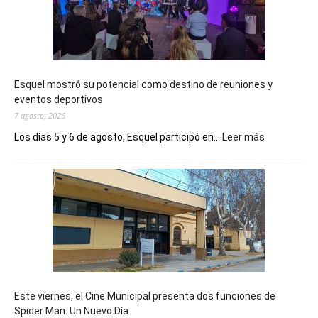
Esquel mostró su potencial como destino de reuniones y
eventos deportivos
7 agosto, 2026
:
Los días 5 y 6 de agosto, Esquel participó en...
Leer más
Esquel
mostró
su
potencial
como
destino
de
reuniones
y
eventos
Este viernes, el Cine Municipal presenta dos funciones de
deportivos
Spider Man: Un Nuevo Día