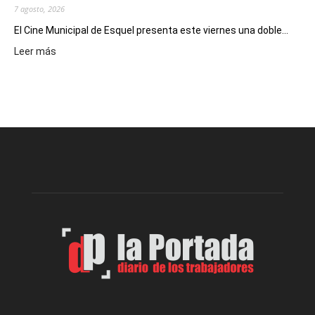
7 agosto, 2026
El Cine Municipal de Esquel presenta este viernes una doble...
:
Leer más
Este
viernes,
el
Cine
Municipal
presenta
dos
funciones
de
Spider
Man:
Un
Nuevo
Día