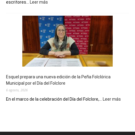
:
escritores...
Leer más
La
Biblioteca
Municipal
celebra
sus
90
años
con
un
Conversatorio
de
Esquel prepara una nueva edición de la Peña Folclórica
Escritores
Municipal por el Día del Folclore
Locales
6 agosto, 2026
:
En el marco de la celebración del Día del Folclore,...
Leer más
Esquel
prepar
una
nueva
edición