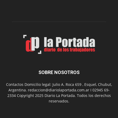
de
la
Peña
Folclór
Municip
por
el
Día
del
Folclor
SOBRE NOSOTROS
Contactos Domicilio legal: Julio A. Roca 659 , Esquel, Chubut,
Argentina. redaccion@diariolaportada.com.ar I 02945 69-
2334 Copyright 2025 Diario La Portada. Todos los derechos
reservados.