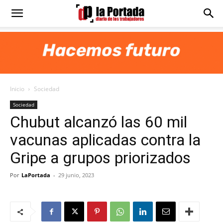
Diario
La
Inicio
Sociedad
Portada
Sociedad
Chubut alcanzó las 60 mil
vacunas aplicadas contra la
Gripe a grupos priorizados
Por
LaPortada
-
29 junio, 2023