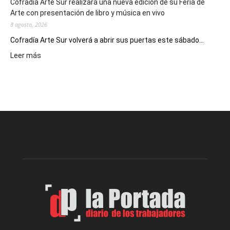
Cofradía Arte Sur realizará una nueva edición de su Feria de
Arte con presentación de libro y música en vivo
8 agosto, 2026
Cofradía Arte Sur volverá a abrir sus puertas este sábado...
:
Leer más
Cofradía
Arte
Sur
realizará
una
nueva
edición
de
su
Feria
de
Arte
con
presentación
de
libro