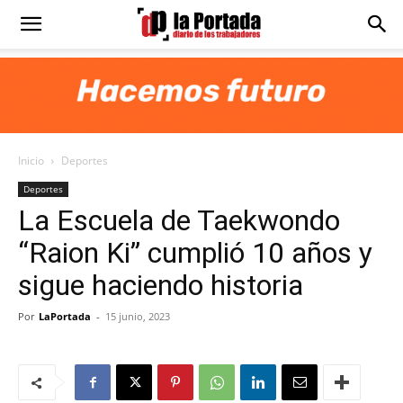
Diario
La
Inicio
Deportes
Portada
Deportes
La Escuela de Taekwondo
“Raion Ki” cumplió 10 años y
sigue haciendo historia
Por
LaPortada
-
15 junio, 2023