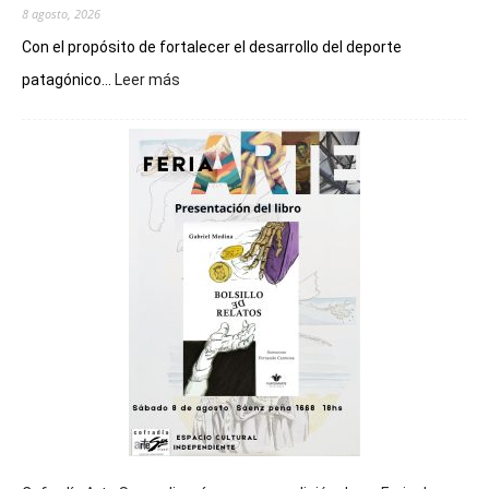
8 agosto, 2026
Con el propósito de fortalecer el desarrollo del deporte
:
patagónico...
Leer más
Chubut
será
sede
del
cierre
general
de
los
Juegos
Epade
2027