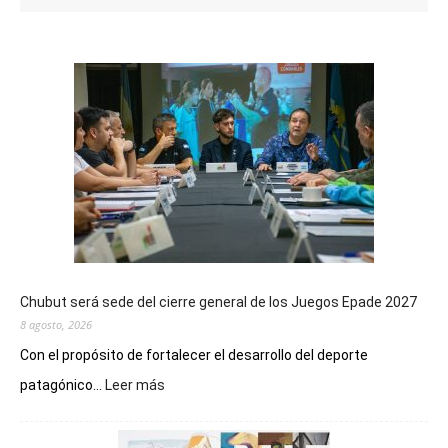
Chubut será sede del cierre general de los Juegos Epade 2027
8 agosto, 2026
Con el propósito de fortalecer el desarrollo del deporte
:
patagónico...
Leer más
Chubut
será
sede