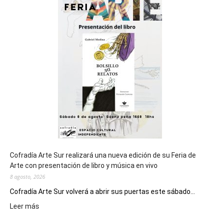
del
cierre
general
de
los
Juegos
Epade
2027
Cofradía Arte Sur realizará una nueva edición de su Feria de
Arte con presentación de libro y música en vivo
8 agosto, 2026
Cofradía Arte Sur volverá a abrir sus puertas este sábado...
:
Leer más
Cofradía