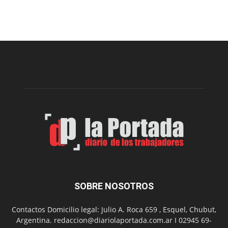
Arte
Sur
realizará
una
nueva
edición
de
su
Feria
de
Arte
con
presentación
de
libro
y
música
SOBRE NOSOTROS
en
vivo
Contactos Domicilio legal: Julio A. Roca 659 , Esquel, Chubut,
Argentina. redaccion@diariolaportada.com.ar I 02945 69-