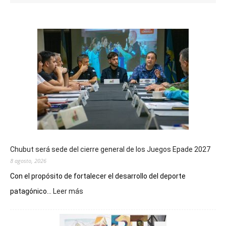
Chubut será sede del cierre general de los Juegos Epade 2027
8 agosto, 2026
Con el propósito de fortalecer el desarrollo del deporte
:
patagónico...
Leer más
Chubut
será
sede