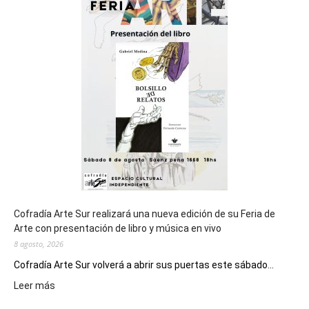
del
cierre
general
de
los
Juegos
Epade
2027
Cofradía Arte Sur realizará una nueva edición de su Feria de
Arte con presentación de libro y música en vivo
8 agosto, 2026
Cofradía Arte Sur volverá a abrir sus puertas este sábado...
:
Leer más
Cofradía