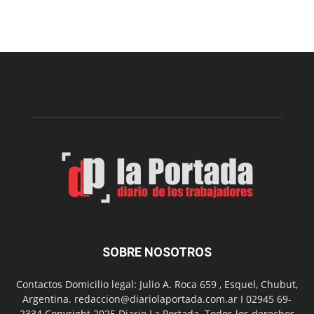
Arte
Sur
realizará
una
nueva
edición
de
su
Feria
de
Arte
con
presentación
de
libro
y
música
SOBRE NOSOTROS
en
vivo
Contactos Domicilio legal: Julio A. Roca 659 , Esquel, Chubut,
Argentina. redaccion@diariolaportada.com.ar I 02945 69-
2334 Copyright 2025 Diario La Portada. Todos los derechos