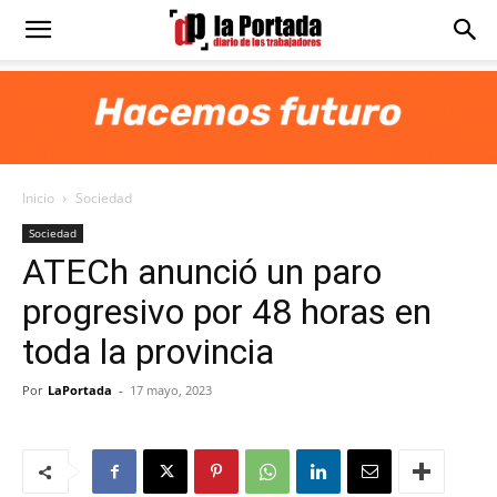
Diario
La
Inicio
Sociedad
Portada
Sociedad
ATECh anunció un paro
progresivo por 48 horas en
toda la provincia
Por
LaPortada
-
17 mayo, 2023