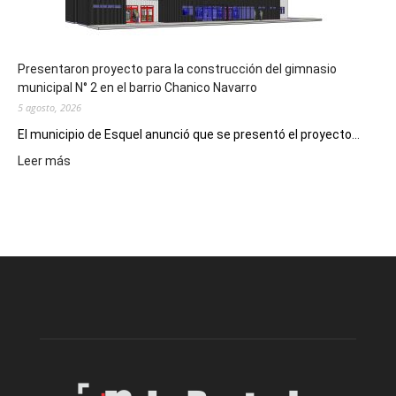
hospitales
Presentaron proyecto para la construcción del gimnasio
municipal N° 2 en el barrio Chanico Navarro
5 agosto, 2026
El municipio de Esquel anunció que se presentó el proyecto...
:
Leer más
Presentaron
proyecto
para
la
construcción
del
gimnasio
municipal
N°
2
en
el