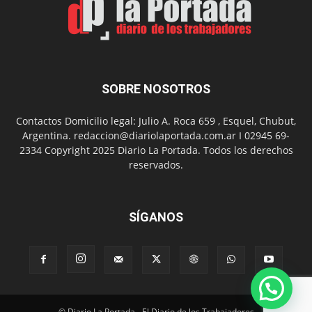
barrio
Chanico
Navarro
SOBRE NOSOTROS
Contactos Domicilio legal: Julio A. Roca 659 , Esquel, Chubut,
Argentina. redaccion@diariolaportada.com.ar I 02945 69-
2334 Copyright 2025 Diario La Portada. Todos los derechos
reservados.
SÍGANOS
© Diario La Portada - El Diario de los Trabajadores