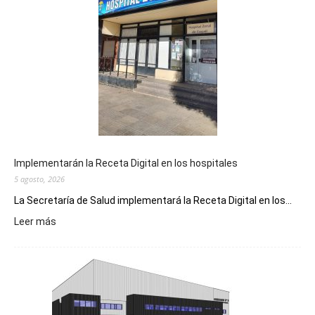
Implementarán la Receta Digital en los hospitales
5 agosto, 2026
La Secretaría de Salud implementará la Receta Digital en los...
:
Leer más
Implementarán
la
Receta
Digital
en
los