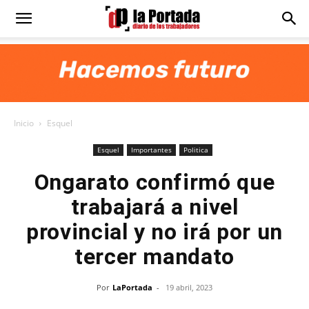
Diario
La
Inicio
Esquel
Portada
Esquel
Importantes
Politica
Ongarato confirmó que
trabajará a nivel
provincial y no irá por un
tercer mandato
Por
LaPortada
-
19 abril, 2023