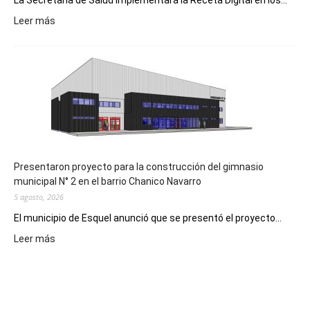
La Secretaría de Salud implementará la Receta Digital en los...
:
Leer más
Implementarán
la
Receta
Digital
en
los
hospitales
Presentaron proyecto para la construcción del gimnasio
municipal N° 2 en el barrio Chanico Navarro
5 agosto, 2026
El municipio de Esquel anunció que se presentó el proyecto...
:
Leer más
Presentaron
proyecto
para
la