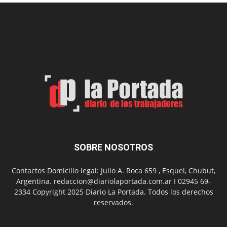
construcción
del
gimnasio
municipal
N°
2
en
el
barrio
Chanico
Navarro
SOBRE NOSOTROS
Contactos Domicilio legal: Julio A. Roca 659 , Esquel, Chubut,
Argentina. redaccion@diariolaportada.com.ar I 02945 69-
2334 Copyright 2025 Diario La Portada. Todos los derechos
reservados.