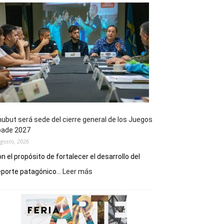
ubut será sede del cierre general de los Juegos
pade 2027
agosto, 2026
n el propósito de fortalecer el desarrollo del
:
porte patagónico...
Leer más
Chubut
será
sede
del
cierre