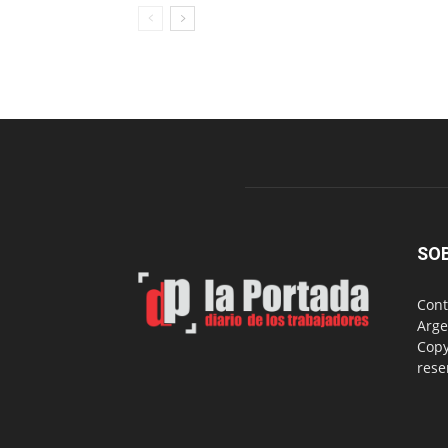
SO
Cont
Arge
Copy
rese