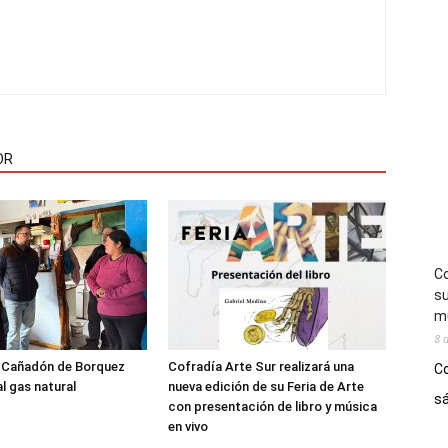
OR
Co
su
mú
8 
l Cañadón de Borquez
Cofradía Arte Sur realizará una
Co
l gas natural
nueva edición de su Feria de Arte
sá
con presentación de libro y música
en vivo