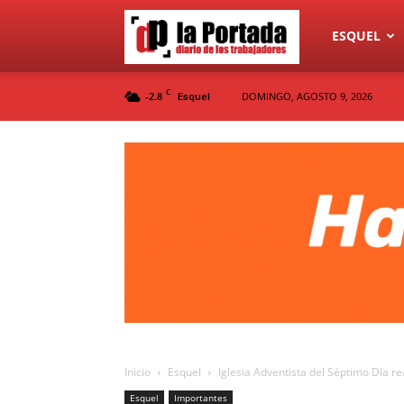
Diario
ESQUEL
C
-2.8
DOMINGO, AGOSTO 9, 2026
Esquel
La
Portada
Inicio
Esquel
Iglesia Adventista del Séptimo Día re
Esquel
Importantes