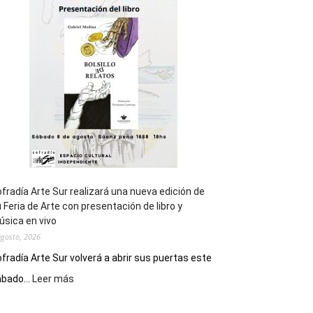
general
de
los
Juegos
Epade
2027
fradía Arte Sur realizará una nueva edición de
 Feria de Arte con presentación de libro y
sica en vivo
agosto, 2026
fradía Arte Sur volverá a abrir sus puertas este
:
bado...
Leer más
Cofradía
Arte