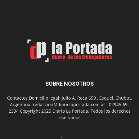
de
la
Peña
Folclór
Municip
por
el
Día
del
Folclor
SOBRE NOSOTROS
Contactos Domicilio legal: Julio A. Roca 659 , Esquel, Chubut,
Argentina. redaccion@diariolaportada.com.ar I 02945 69-
2334 Copyright 2025 Diario La Portada. Todos los derechos
reservados.