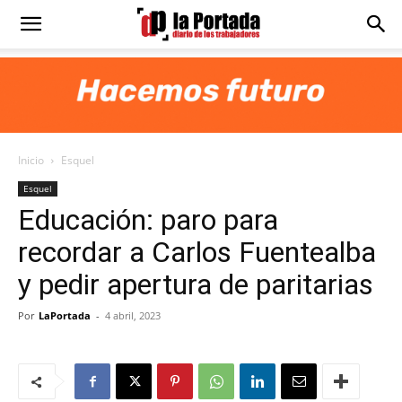
Diario
La
Inicio
Esquel
Portada
Esquel
Educación: paro para
recordar a Carlos Fuentealba
y pedir apertura de paritarias
Por
LaPortada
-
4 abril, 2023