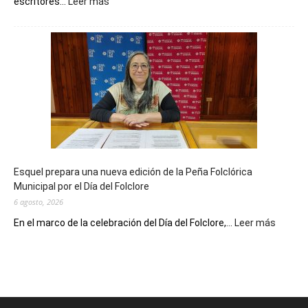
:
escritores...
Leer más
La
Biblioteca
Municipal
celebra
sus
90
años
con
un
Conversatorio
de
Esquel prepara una nueva edición de la Peña Folclórica
Escritores
Municipal por el Día del Folclore
Locales
6 agosto, 2026
:
En el marco de la celebración del Día del Folclore,...
Leer más
Esquel
prepar
una
nueva
edición