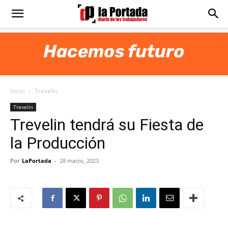
Diario
La
Inicio
Trevelin
Portada
Trevelin
Trevelin tendrá su Fiesta de
la Producción
Por
LaPortada
-
28 marzo, 2023