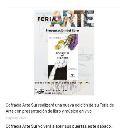
Chubut
será
sede
del
cierre
general
de
los
Juegos
Epade
2027
Cofradía Arte Sur realizará una nueva edición de su Feria de
Arte con presentación de libro y música en vivo
8 agosto, 2026
Cofradía Arte Sur volverá a abrir sus puertas este sábado...