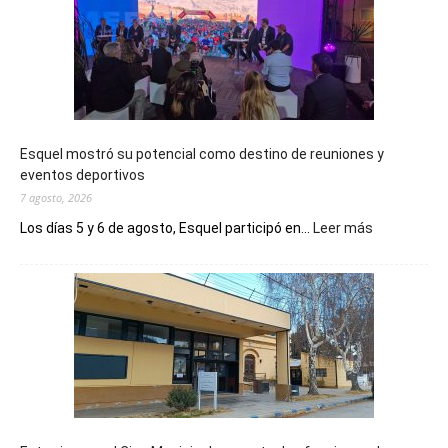
Esquel mostró su potencial como destino de reuniones y
eventos deportivos
7 agosto, 2026
:
Los días 5 y 6 de agosto, Esquel participó en...
Leer más
Esquel
mostró
su
potencial
como
destino
de
reuniones
y
eventos