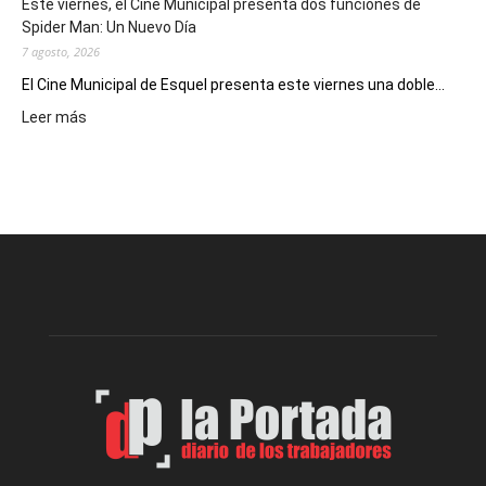
Este viernes, el Cine Municipal presenta dos funciones de
deportivos
Spider Man: Un Nuevo Día
7 agosto, 2026
El Cine Municipal de Esquel presenta este viernes una doble...
:
Leer más
Este
viernes,
el
Cine
Municipal
presenta
dos
funciones
de
Spider
Man:
Un
Nuevo
Día