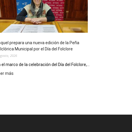
sus
90
años
con
un
Conversatorio
de
quel prepara una nueva edición de la Peña
Escritores
lclórica Municipal por el Día del Folclore
Locales
agosto, 2026
 el marco de la celebración del Día del Folclore,...
:
eer más
Esquel
prepara
una
nueva
edición
de
la
Peña
Folclórica