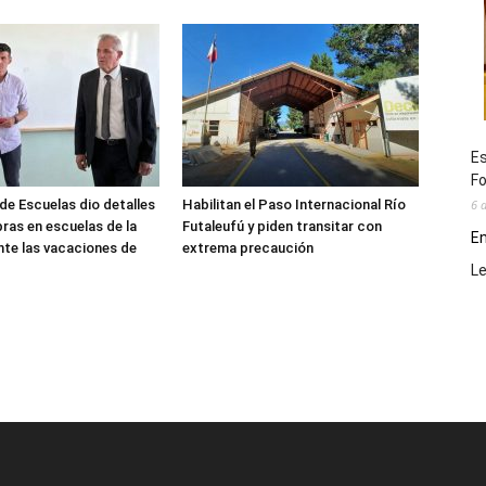
Es
Fo
6 
de Escuelas dio detalles
Habilitan el Paso Internacional Río
bras en escuelas de la
Futaleufú y piden transitar con
En
nte las vacaciones de
extrema precaución
L