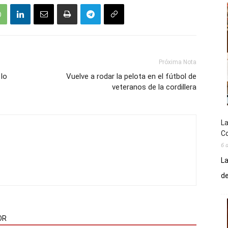
Próxima Nota
 lo
Vuelve a rodar la pelota en el fútbol de
veteranos de la cordillera
La
Co
6 
La
de
OR