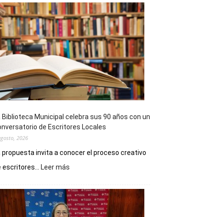
 Biblioteca Municipal celebra sus 90 años con un
nversatorio de Escritores Locales
agosto, 2026
 propuesta invita a conocer el proceso creativo
:
 escritores...
Leer más
La
Biblioteca
Municipal
celebra