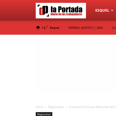
Diario
ESQUEL
C
1.6
VIERNES, AGOSTO 7, 2026
CL
Esquel
La
Portada
Inicio
Regionales
Comenzó la Fiesta Nacional del 
Regionales