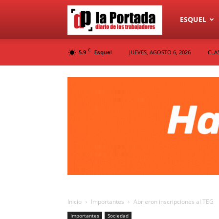
Diario
ESQUEL
C
5.9
JUEVES, AGOSTO 6, 2026
CLA
Esquel
La
Portada
Inicio
Importantes
Abrieron inscripciones al TEG
Importantes
Sociedad