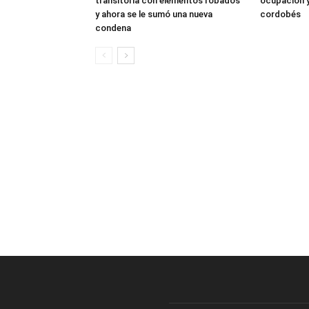
transitoria con elementos robados
ocupación 
y ahora se le sumó una nueva
cordobés
condena