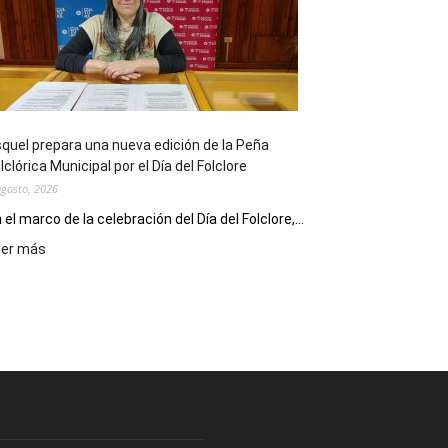
sus
90
años
con
un
Conversatorio
de
quel prepara una nueva edición de la Peña
Escritores
lclórica Municipal por el Día del Folclore
Locales
agosto, 2026
 el marco de la celebración del Día del Folclore,...
:
eer más
Esquel
prepara
una
nueva
edición
de
la
Peña
Folclórica