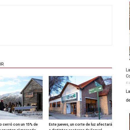
OR
La
Co
6 
La
de
lio cerró con un 15% de
Este jueves, un corte de luz afectará