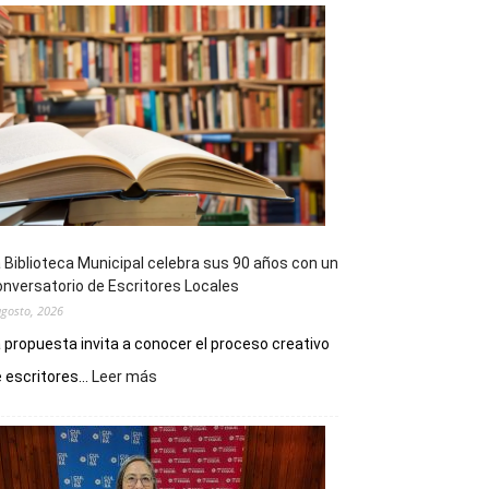
 Biblioteca Municipal celebra sus 90 años con un
nversatorio de Escritores Locales
agosto, 2026
 propuesta invita a conocer el proceso creativo
:
 escritores...
Leer más
La
Biblioteca
Municipal
celebra