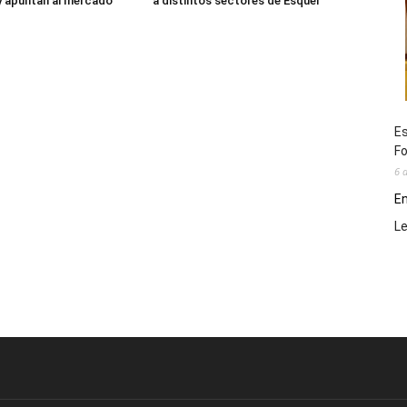
y apuntan al mercado
a distintos sectores de Esquel
Es
Fo
6 
En
L