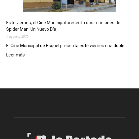
reuniones
y
eventos
Este viernes, el Cine Municipal presenta dos funciones de
deportivos
Spider Man: Un Nuevo Día
7 agosto, 2026
El Cine Municipal de Esquel presenta este viernes una doble...
:
Leer más
Este
viernes,
el
Cine
Municipal
presenta
dos
funciones
de
Spider
Man:
Un