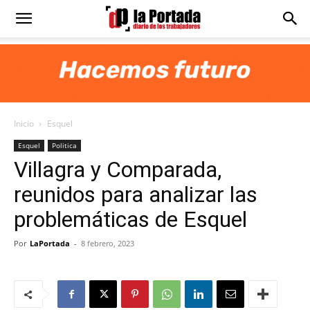
Diario
La
Inicio
Esquel
Portada
Esquel
Politica
Villagra y Comparada,
reunidos para analizar las
problemáticas de Esquel
Por
LaPortada
-
8 febrero, 2023