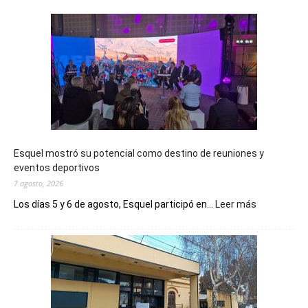
Esquel mostró su potencial como destino de reuniones y
eventos deportivos
7 agosto, 2026
:
Los días 5 y 6 de agosto, Esquel participó en...
Leer más
Esquel
mostró
su
potencial
como
destino
de