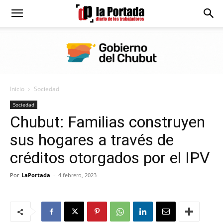
Diario
La
Inicio
Sociedad
Portada
Sociedad
Chubut: Familias construyen
sus hogares a través de
créditos otorgados por el IPV
Por
LaPortada
-
4 febrero, 2023