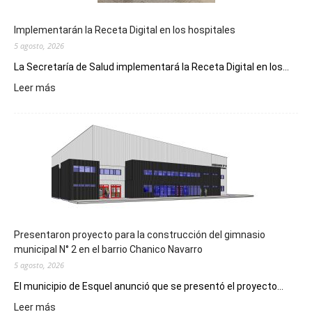
Implementarán la Receta Digital en los hospitales
5 agosto, 2026
La Secretaría de Salud implementará la Receta Digital en los...
:
Leer más
Implementarán
la
Receta
Digital
en
los
hospitales
Presentaron proyecto para la construcción del gimnasio
municipal N° 2 en el barrio Chanico Navarro
5 agosto, 2026
El municipio de Esquel anunció que se presentó el proyecto...
:
Leer más