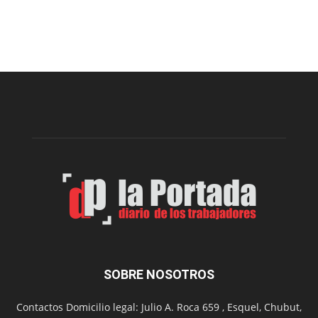
Presentaron
proyecto
para
la
construcción
del
gimnasio
municipal
N°
2
en
el
barrio
Chanico
Navarro
SOBRE NOSOTROS
Contactos Domicilio legal: Julio A. Roca 659 , Esquel, Chubut,