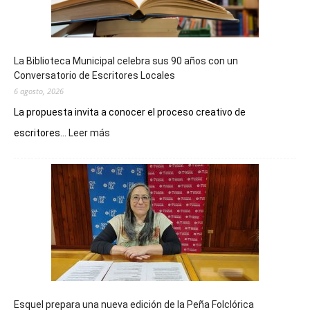
La Biblioteca Municipal celebra sus 90 años con un
Conversatorio de Escritores Locales
6 agosto, 2026
La propuesta invita a conocer el proceso creativo de
:
escritores...
Leer más
La
Biblioteca
Municipal
celebra
sus
90
años
con
un
Conversatorio
de
Esquel prepara una nueva edición de la Peña Folclórica
Escritores