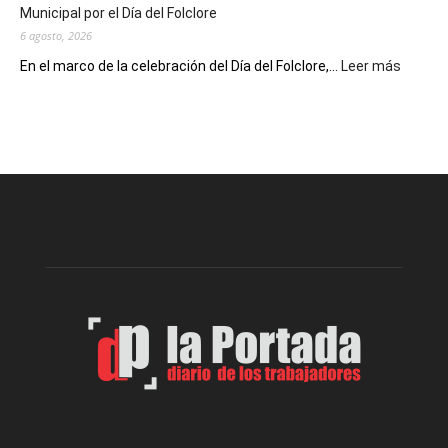
Municipal por el Día del Folclore
Locales
6 agosto, 2026
:
En el marco de la celebración del Día del Folclore,...
Leer más
Esquel
prepar
una
nueva
edición
de
la
Peña
Folclór
Municip
por
el
Día
del
Folclor