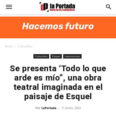
Diario
La
Inicio
Culturales
Portada
Culturales
Esquel
Importantes
Se presenta ‘Todo lo que
arde es mío”, una obra
teatral imaginada en el
paisaje de Esquel
Por
LaPortada
-
11 enero, 2023