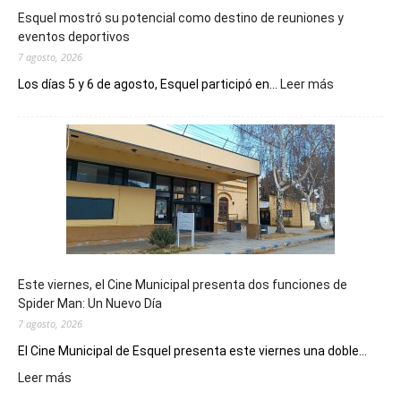
Esquel mostró su potencial como destino de reuniones y
eventos deportivos
7 agosto, 2026
:
Los días 5 y 6 de agosto, Esquel participó en...
Leer más
Esquel
mostró
su
potencial
como
destino
de
reuniones
y
eventos
Este viernes, el Cine Municipal presenta dos funciones de
deportivos
Spider Man: Un Nuevo Día
7 agosto, 2026
El Cine Municipal de Esquel presenta este viernes una doble...
:
Leer más
Este