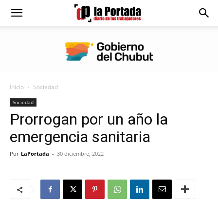
Diario
La
Inicio
Sociedad
Portada
Sociedad
Prorrogan por un año la
emergencia sanitaria
Por
LaPortada
-
30 diciembre, 2022