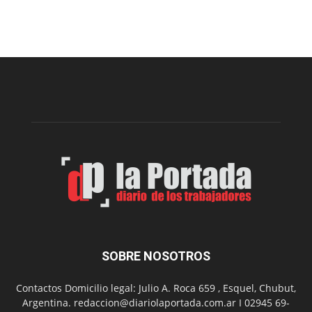
viernes,
el
Cine
Municipal
presenta
dos
funciones
de
Spider
Man:
Un
Nuevo
Día
SOBRE NOSOTROS
Contactos Domicilio legal: Julio A. Roca 659 , Esquel, Chubut,
Argentina. redaccion@diariolaportada.com.ar I 02945 69-