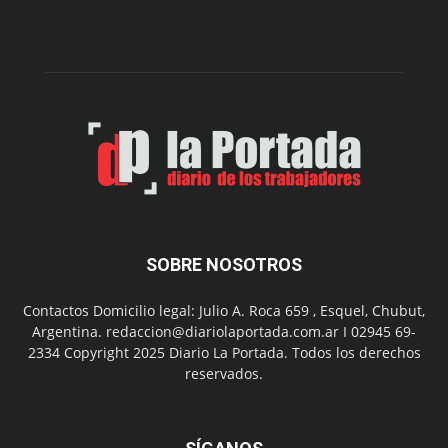
dos
funciones
de
Spider
Man:
Un
Nuevo
Día
SOBRE NOSOTROS
Contactos Domicilio legal: Julio A. Roca 659 , Esquel, Chubut,
Argentina. redaccion@diariolaportada.com.ar I 02945 69-
2334 Copyright 2025 Diario La Portada. Todos los derechos
reservados.