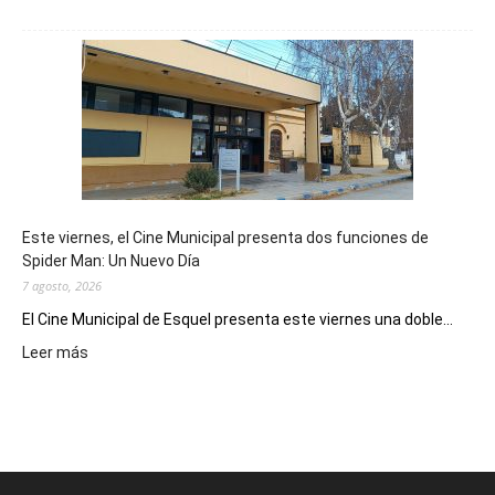
Esquel
mostró
su
potencial
como
destino
de
reuniones
y
eventos
Este viernes, el Cine Municipal presenta dos funciones de
deportivos
Spider Man: Un Nuevo Día
7 agosto, 2026
El Cine Municipal de Esquel presenta este viernes una doble...
:
Leer más
Este
viernes,
el
Cine
Municipal
presenta