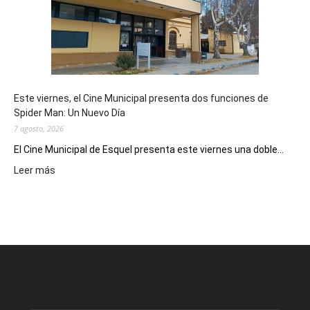
potencial
como
destino
de
reuniones
y
eventos
Este viernes, el Cine Municipal presenta dos funciones de
deportivos
Spider Man: Un Nuevo Día
7 agosto, 2026
El Cine Municipal de Esquel presenta este viernes una doble...
:
Leer más
Este
viernes,
el
Cine
Municipal
presenta
dos
funciones
de