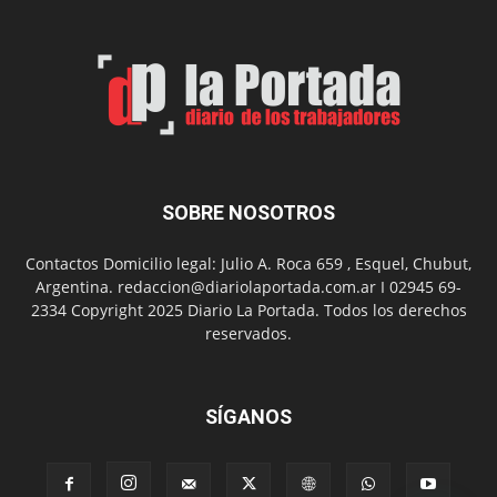
Spider
Man:
Un
Nuevo
Día
SOBRE NOSOTROS
Contactos Domicilio legal: Julio A. Roca 659 , Esquel, Chubut,
Argentina. redaccion@diariolaportada.com.ar I 02945 69-
2334 Copyright 2025 Diario La Portada. Todos los derechos
reservados.
SÍGANOS