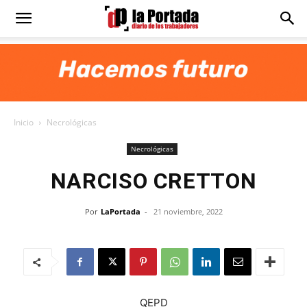
Diario
La
Inicio
Necrológicas
Portada
Necrológicas
NARCISO CRETTON
Por
LaPortada
-
21 noviembre, 2022
QEPD