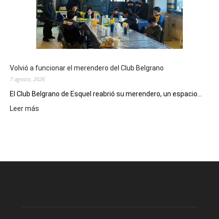
presenta
dos
funciones
de
Spider
Man:
Un
Volvió a funcionar el merendero del Club Belgrano
Nuevo
7 agosto, 2026
Día
El Club Belgrano de Esquel reabrió su merendero, un espacio...
:
Leer más
Volvió
a
funcionar
el
merendero
del
Club
Belgrano