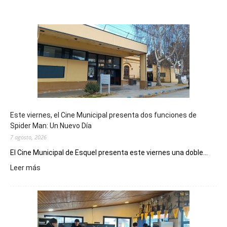
Este viernes, el Cine Municipal presenta dos funciones de
Spider Man: Un Nuevo Día
7 agosto, 2026
El Cine Municipal de Esquel presenta este viernes una doble...
:
Leer más
Este
viernes,
el
Cine
Municipal