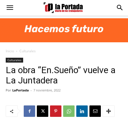
Diario
La
Inicio
Culturales
Portada
Culturales
La obra “En.Sueño” vuelve a
La Juntadera
Por
LaPortada
-
7 noviembre, 2022