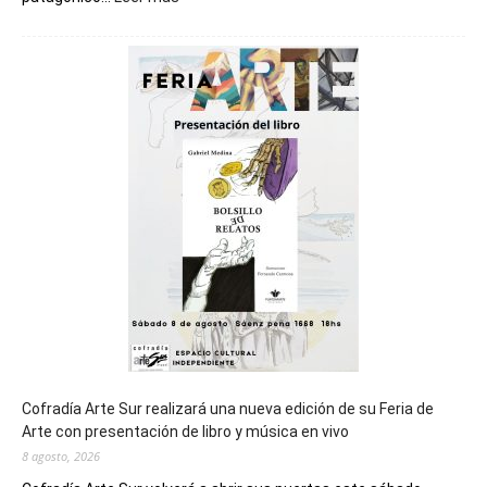
Chubut
será
sede
del
cierre
general
de
los
Juegos
Epade
2027
Cofradía Arte Sur realizará una nueva edición de su Feria de
Arte con presentación de libro y música en vivo
8 agosto, 2026