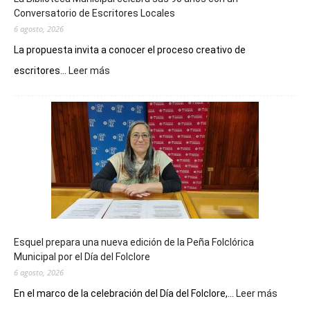
Conversatorio de Escritores Locales
6 agosto, 2026
La propuesta invita a conocer el proceso creativo de
:
escritores...
Leer más
La
Biblioteca
Municipal
celebra
sus
90
años
con
un
Conversatorio
de
Esquel prepara una nueva edición de la Peña Folclórica
Escritores
Municipal por el Día del Folclore
Locales
6 agosto, 2026
:
En el marco de la celebración del Día del Folclore,...
Leer más
Esquel