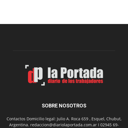
prepar
una
nueva
edición
de
la
Peña
Folclór
Municip
por
el
Día
del
Folclor
SOBRE NOSOTROS
Contactos Domicilio legal: Julio A. Roca 659 , Esquel, Chubut,
Argentina. redaccion@diariolaportada.com.ar I 02945 69-