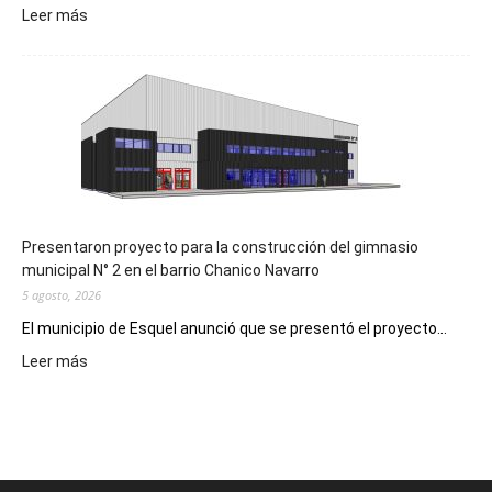
:
Leer más
Implementarán
la
Receta
Digital
en
los
hospitales
Presentaron proyecto para la construcción del gimnasio
municipal N° 2 en el barrio Chanico Navarro
5 agosto, 2026
El municipio de Esquel anunció que se presentó el proyecto...
:
Leer más
Presentaron
proyecto
para
la
construcción