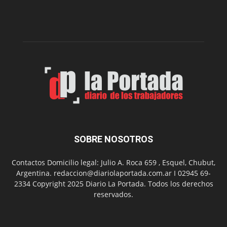
del
gimnasio
municipal
N°
2
en
el
barrio
Chanico
Navarro
SOBRE NOSOTROS
Contactos Domicilio legal: Julio A. Roca 659 , Esquel, Chubut,
Argentina. redaccion@diariolaportada.com.ar I 02945 69-
2334 Copyright 2025 Diario La Portada. Todos los derechos
reservados.