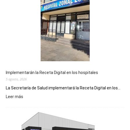
Implementarán la Receta Digital en los hospitales
5 agosto, 2026
La Secretaría de Salud implementará la Receta Digital en los...
:
Leer más
Implementarán
la
Receta
Digital
en