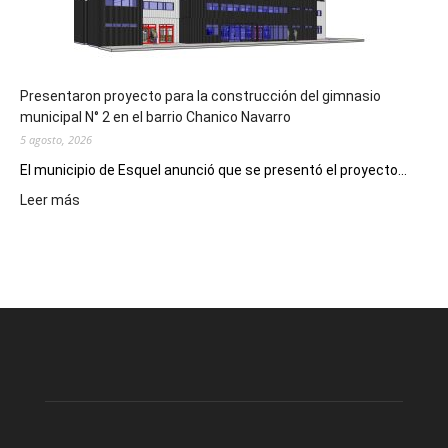
los
hospitales
Presentaron proyecto para la construcción del gimnasio
municipal N° 2 en el barrio Chanico Navarro
5 agosto, 2026
El municipio de Esquel anunció que se presentó el proyecto...
:
Leer más
Presentaron
proyecto
para
la
construcción
del
gimnasio
municipal
N°
2
en