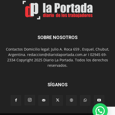
el
barrio
Chanico
Navarro
SOBRE NOSOTROS
Contactos Domicilio legal: Julio A. Roca 659 , Esquel, Chubut,
Argentina. redaccion@diariolaportada.com.ar I 02945 69-
2334 Copyright 2025 Diario La Portada. Todos los derechos
reservados.
SÍGANOS