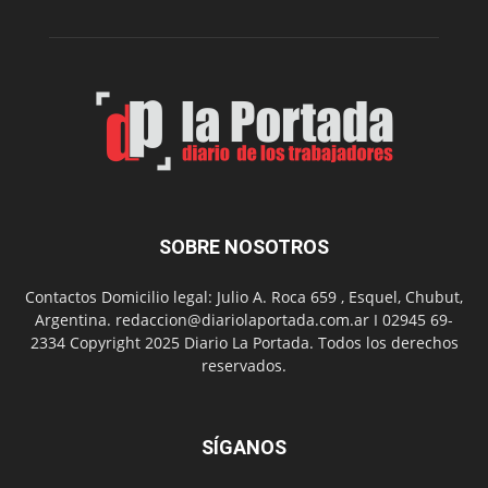
Peña
Folclór
Municip
por
el
Día
del
Folclor
SOBRE NOSOTROS
Contactos Domicilio legal: Julio A. Roca 659 , Esquel, Chubut,
Argentina. redaccion@diariolaportada.com.ar I 02945 69-
2334 Copyright 2025 Diario La Portada. Todos los derechos
reservados.
SÍGANOS