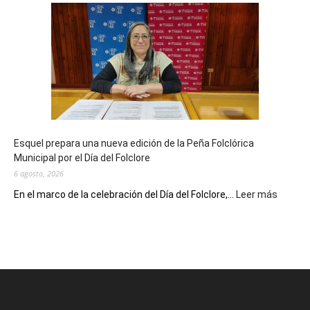
Biblioteca
Municipal
celebra
sus
90
años
con
un
Conversatorio
de
Esquel prepara una nueva edición de la Peña Folclórica
Escritores
Municipal por el Día del Folclore
Locales
6 agosto, 2026
:
En el marco de la celebración del Día del Folclore,...
Leer más
Esquel
prepar
una
nueva
edición
de
la