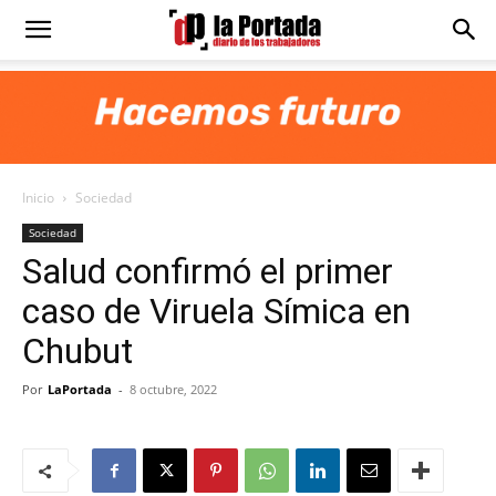
Diario
La
Inicio
Sociedad
Portada
Sociedad
Salud confirmó el primer
caso de Viruela Símica en
Chubut
Por
LaPortada
-
8 octubre, 2022