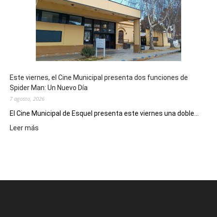
potencial
como
destino
de
reuniones
y
eventos
Este viernes, el Cine Municipal presenta dos funciones de
deportivos
Spider Man: Un Nuevo Día
7 agosto, 2026
El Cine Municipal de Esquel presenta este viernes una doble...
:
Leer más
Este
viernes,
el
Cine
Municipal
presenta
dos
funciones