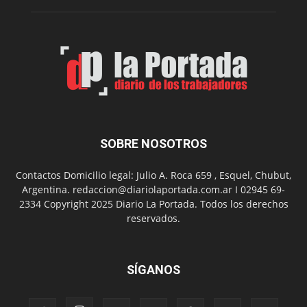
de
Spider
Man:
Un
Nuevo
Día
SOBRE NOSOTROS
Contactos Domicilio legal: Julio A. Roca 659 , Esquel, Chubut,
Argentina. redaccion@diariolaportada.com.ar I 02945 69-
2334 Copyright 2025 Diario La Portada. Todos los derechos
reservados.
SÍGANOS