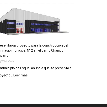
la
Receta
Digital
en
los
hospitales
esentaron proyecto para la construcción del
mnasio municipal N° 2 en el barrio Chanico
avarro
agosto, 2026
 municipio de Esquel anunció que se presentó el
:
oyecto...
Leer más
Presentaron
proyecto
para
la
construcción
del