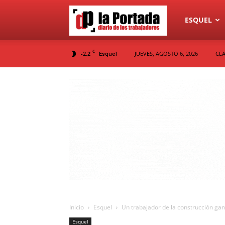
Diario
ESQUEL
C
-2.2
JUEVES, AGOSTO 6, 2026
CLA
Esquel
La
Portada
Inicio
Esquel
Un trabajador de la construcción gan
Esquel