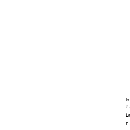
Im
5 
La
Di