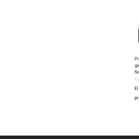
Pr
gi
N
5 
El
pr