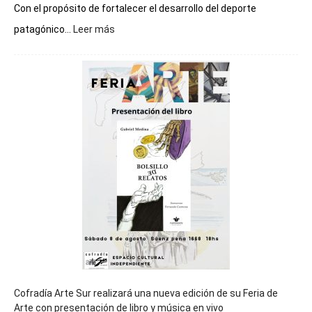
Con el propósito de fortalecer el desarrollo del deporte
:
patagónico...
Leer más
Chubut
será
sede
del
cierre
general
de
los
Juegos
Epade
2027
Cofradía Arte Sur realizará una nueva edición de su Feria de
Arte con presentación de libro y música en vivo