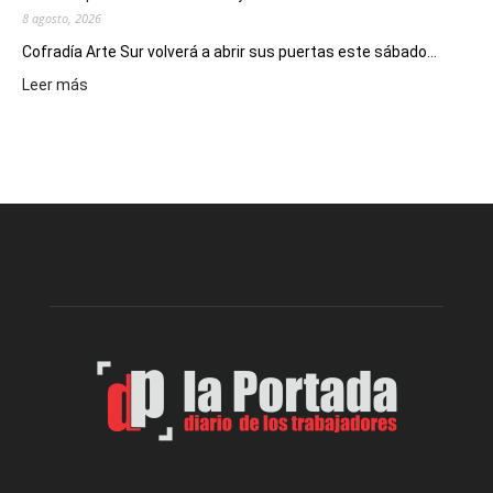
8 agosto, 2026
Cofradía Arte Sur volverá a abrir sus puertas este sábado...
:
Leer más
Cofradía
Arte
Sur
realizará
una
nueva
edición
de
su
Feria
de
Arte
con
presentación
de
libro
y