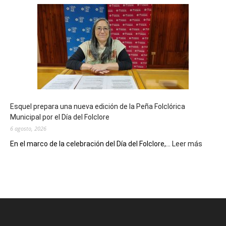
Biblioteca
Municipal
celebra
sus
90
años
con
un
Conversatorio
de
Esquel prepara una nueva edición de la Peña Folclórica
Escritores
Municipal por el Día del Folclore
Locales
6 agosto, 2026
:
En el marco de la celebración del Día del Folclore,...
Leer más
Esquel
prepar
una
nueva
edición
de
la