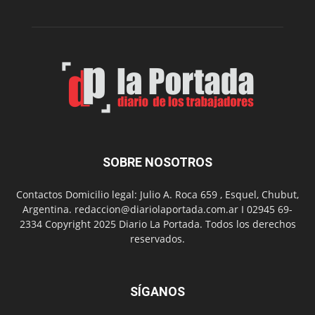
Peña
Folclór
Municip
por
el
Día
del
Folclor
SOBRE NOSOTROS
Contactos Domicilio legal: Julio A. Roca 659 , Esquel, Chubut,
Argentina. redaccion@diariolaportada.com.ar I 02945 69-
2334 Copyright 2025 Diario La Portada. Todos los derechos
reservados.
SÍGANOS