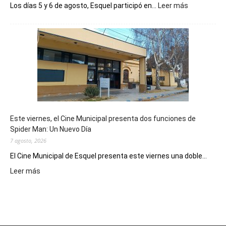
:
Los días 5 y 6 de agosto, Esquel participó en...
Leer más
Esquel
mostró
su
potencial
como
destino
de
reuniones
y
eventos
Este viernes, el Cine Municipal presenta dos funciones de
deportivos
Spider Man: Un Nuevo Día
7 agosto, 2026
El Cine Municipal de Esquel presenta este viernes una doble...
:
Leer más
Este
viernes,
el
Cine
Municipal