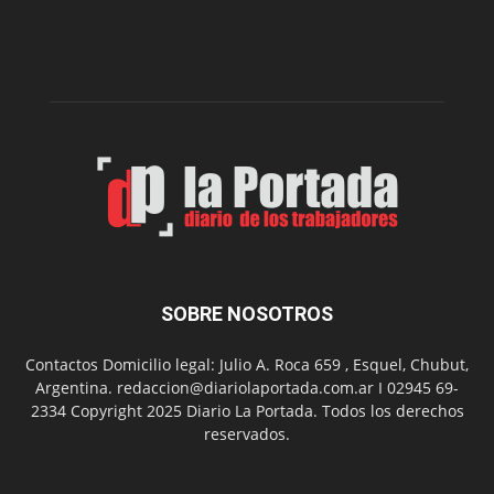
presenta
dos
funciones
de
Spider
Man:
Un
Nuevo
Día
SOBRE NOSOTROS
Contactos Domicilio legal: Julio A. Roca 659 , Esquel, Chubut,
Argentina. redaccion@diariolaportada.com.ar I 02945 69-
2334 Copyright 2025 Diario La Portada. Todos los derechos
reservados.