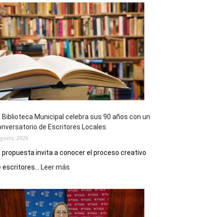
 Biblioteca Municipal celebra sus 90 años con un
nversatorio de Escritores Locales
agosto, 2026
 propuesta invita a conocer el proceso creativo
:
 escritores...
Leer más
La
Biblioteca
Municipal
celebra