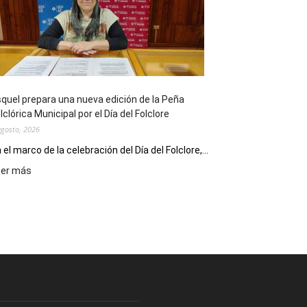
sus
90
años
con
un
Conversatorio
de
quel prepara una nueva edición de la Peña
Escritores
lclórica Municipal por el Día del Folclore
Locales
agosto, 2026
 el marco de la celebración del Día del Folclore,...
:
eer más
Esquel
prepara
una
nueva
edición
de
la
Peña
Folclórica