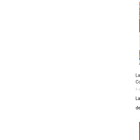
La
Co
6 
La
de