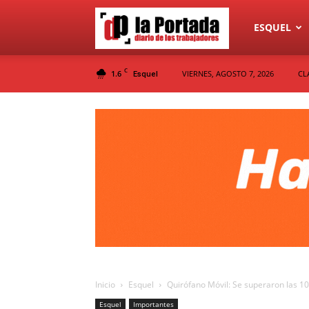
Diario
ESQUEL
C
1.6
VIERNES, AGOSTO 7, 2026
CL
Esquel
La
Portada
Inicio
Esquel
Quirófano Móvil: Se superaron las 1
Esquel
Importantes