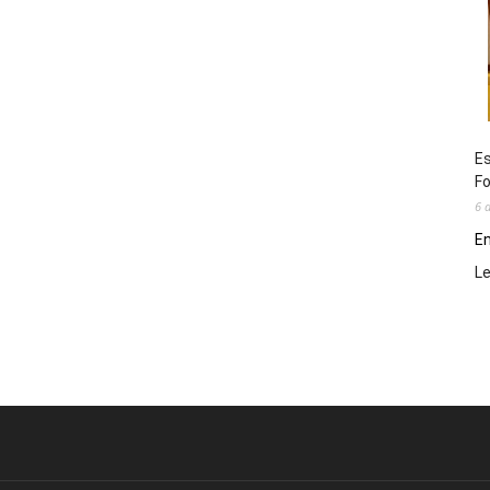
Es
Fo
6 
En
L