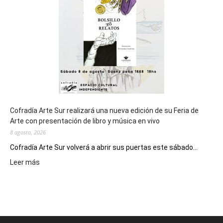
los
Juegos
Epade
2027
Cofradía Arte Sur realizará una nueva edición de su Feria de
Arte con presentación de libro y música en vivo
8 agosto, 2026
Cofradía Arte Sur volverá a abrir sus puertas este sábado...
:
Leer más
Cofradía
Arte
Sur
realizará
una