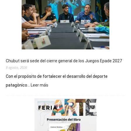
Chubut será sede del cierre general de los Juegos Epade 2027
8 agosto, 2026
Con el propósito de fortalecer el desarrollo del deporte
:
patagónico...
Leer más
Chubut
será
sede
del
cierre
general
de