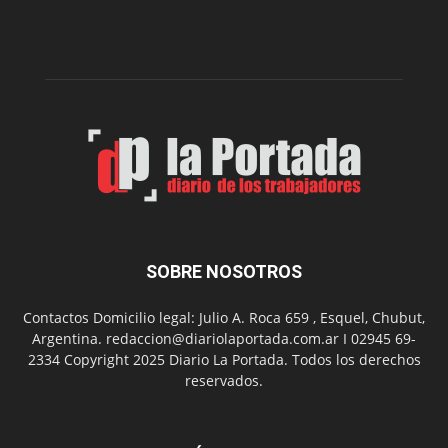
nueva
edición
de
su
Feria
de
Arte
con
presentación
de
libro
y
música
SOBRE NOSOTROS
en
vivo
Contactos Domicilio legal: Julio A. Roca 659 , Esquel, Chubut,
Argentina. redaccion@diariolaportada.com.ar I 02945 69-
2334 Copyright 2025 Diario La Portada. Todos los derechos
reservados.