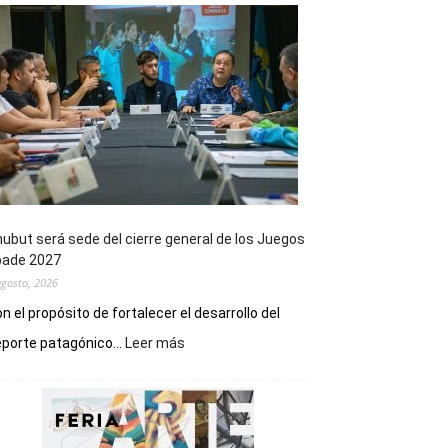
ubut será sede del cierre general de los Juegos
pade 2027
agosto, 2026
n el propósito de fortalecer el desarrollo del
:
porte patagónico...
Leer más
Chubut
será
sede
del
cierre