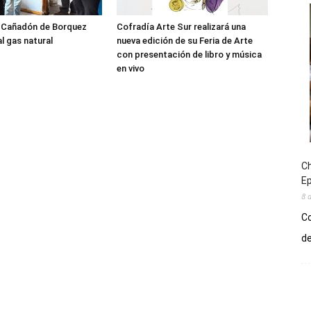
l Cañadón de Borquez
Cofradía Arte Sur realizará una
l gas natural
nueva edición de su Feria de Arte
con presentación de libro y música
en vivo
Ch
E
8 
Co
de