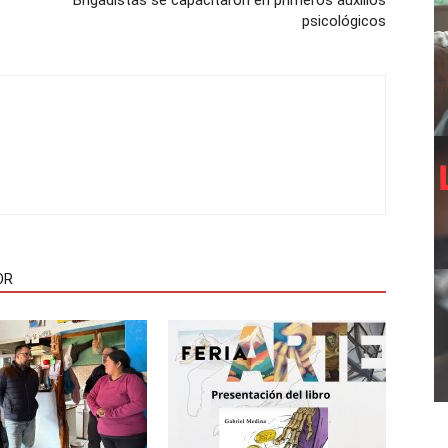
Brigadistas se capacitaron en primeros auxilios
psicológicos
OR