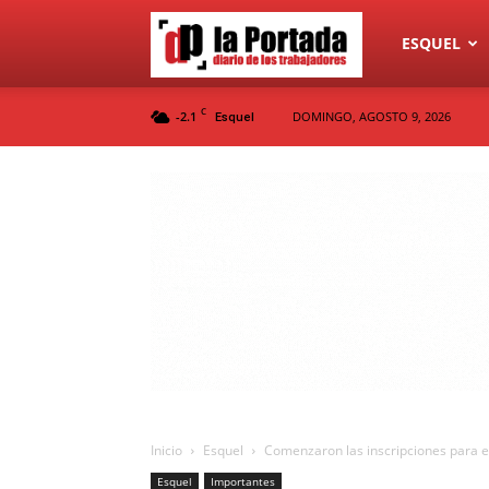
Diario
ESQUEL
C
-2.1
DOMINGO, AGOSTO 9, 2026
Esquel
La
Portada
Inicio
Esquel
Comenzaron las inscripciones para e
Esquel
Importantes