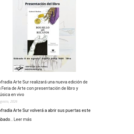
general
de
los
Juegos
Epade
2027
fradía Arte Sur realizará una nueva edición de
 Feria de Arte con presentación de libro y
sica en vivo
agosto, 2026
fradía Arte Sur volverá a abrir sus puertas este
:
bado...
Leer más
Cofradía
Arte