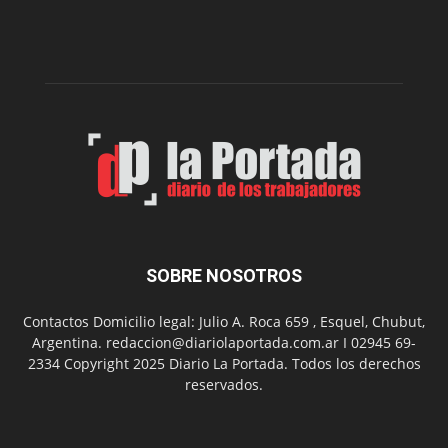
del
gimnasio
municipal
N°
2
en
el
barrio
Chanico
Navarro
SOBRE NOSOTROS
Contactos Domicilio legal: Julio A. Roca 659 , Esquel, Chubut,
Argentina. redaccion@diariolaportada.com.ar I 02945 69-
2334 Copyright 2025 Diario La Portada. Todos los derechos
reservados.