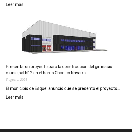
:
Leer más
Implementarán
la
Receta
Digital
en
los
hospitales
Presentaron proyecto para la construcción del gimnasio
municipal N° 2 en el barrio Chanico Navarro
5 agosto, 2026
El municipio de Esquel anunció que se presentó el proyecto...
:
Leer más
Presentaron
proyecto
para
la
construcción