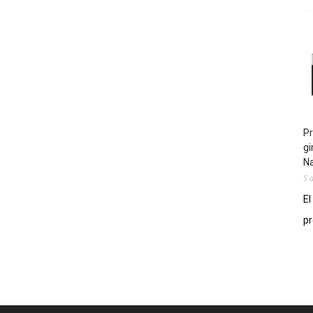
Pr
gi
N
5 
El
pr