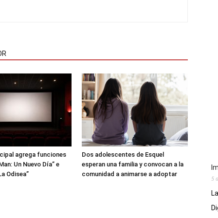
OR
icipal agrega funciones
Dos adolescentes de Esquel
Man: Un Nuevo Día” e
esperan una familia y convocan a la
Im
La Odisea”
comunidad a animarse a adoptar
5 
La
Di