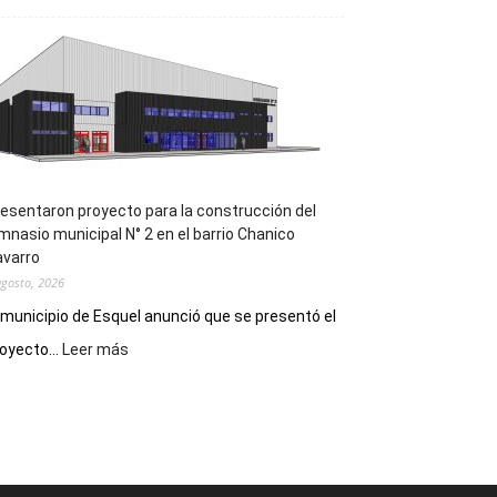
la
Receta
Digital
en
los
hospitales
esentaron proyecto para la construcción del
mnasio municipal N° 2 en el barrio Chanico
avarro
agosto, 2026
 municipio de Esquel anunció que se presentó el
:
oyecto...
Leer más
Presentaron
proyecto
para
la
construcción
del