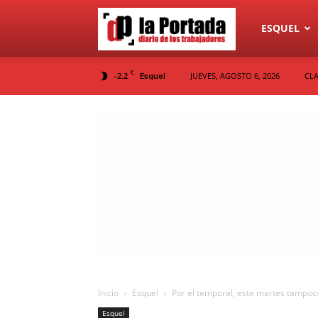
Diario
ESQUEL
C
-2.2
JUEVES, AGOSTO 6, 2026
CLA
Esquel
La
Portada
Inicio
Esquel
Por el temporal, este martes tampoc
Esquel