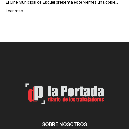
El Cine Municipal de Esquel presenta este viernes una doble...
:
Leer más
Este
viernes,
el
Cine
Municipal
presenta
dos
funciones
de
Spider
Man:
Un
Nuevo
Día
SOBRE NOSOTROS