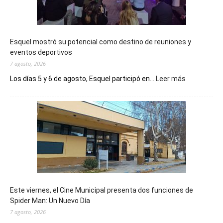
Esquel mostró su potencial como destino de reuniones y
eventos deportivos
7 agosto, 2026
:
Los días 5 y 6 de agosto, Esquel participó en...
Leer más
Esquel
mostró
su
potencial
como
destino
de
reuniones
y
eventos
Este viernes, el Cine Municipal presenta dos funciones de
deportivos
Spider Man: Un Nuevo Día
7 agosto, 2026