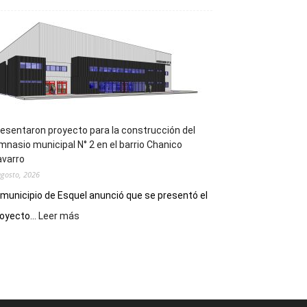
la
Receta
Digital
en
los
hospitales
esentaron proyecto para la construcción del
mnasio municipal N° 2 en el barrio Chanico
avarro
agosto, 2026
 municipio de Esquel anunció que se presentó el
:
oyecto...
Leer más
Presentaron
proyecto
para
la
construcción
del