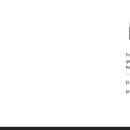
Pr
gi
N
5 
El
pr