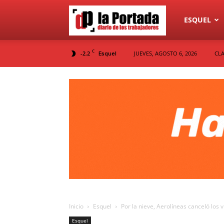
Diario
ESQUEL
C
-2.2
JUEVES, AGOSTO 6, 2026
CLA
Esquel
La
Portada
Inicio
Esquel
Por la nieve, Aerolíneas canceló los 
Esquel