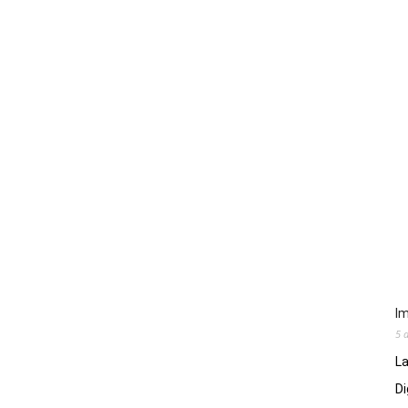
Im
5 
La
Di