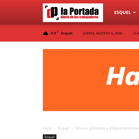
Diario
ESQUEL
C
-0.9
JUEVES, AGOSTO 6, 2026
CLA
Esquel
La
Portada
Inicio
Esquel
Música, gimnasia y alfabetización p
Esquel