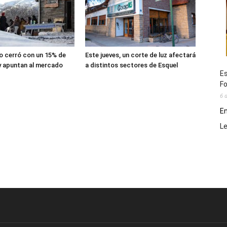
lio cerró con un 15% de
Este jueves, un corte de luz afectará
y apuntan al mercado
a distintos sectores de Esquel
Es
Fo
6 
En
L