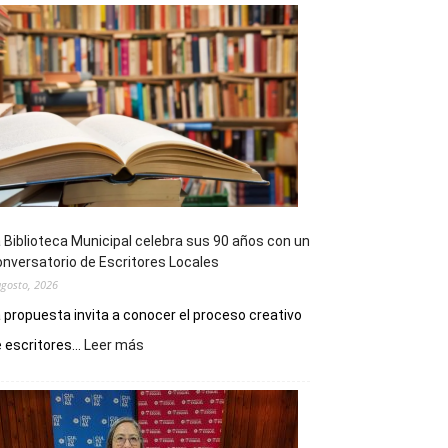
 Biblioteca Municipal celebra sus 90 años con un
nversatorio de Escritores Locales
agosto, 2026
 propuesta invita a conocer el proceso creativo
:
 escritores...
Leer más
La
Biblioteca
Municipal
celebra