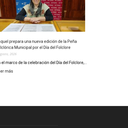
sus
90
años
con
un
Conversatorio
de
quel prepara una nueva edición de la Peña
Escritores
lclórica Municipal por el Día del Folclore
Locales
agosto, 2026
 el marco de la celebración del Día del Folclore,...
:
eer más
Esquel
prepara
una
nueva
edición
de
la
Peña
Folclórica