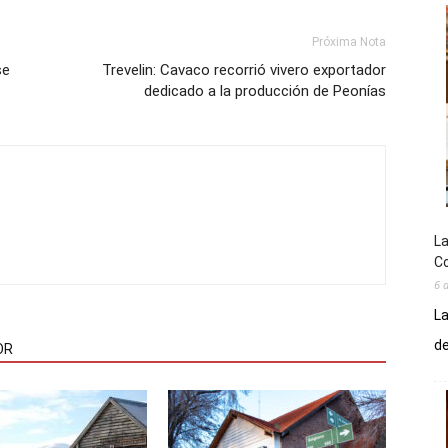
Próxima Nota
se
Trevelin: Cavaco recorrió vivero exportador
dedicado a la producción de Peonías
La
Co
6 
La
de
OR