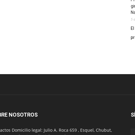
gi
N
5 
El
pr
BRE NOSOTROS
S
actos Domicilio legal: Julio A. Roca 659 , Esquel, Chubut,