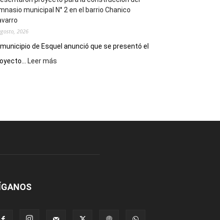
mnasio municipal N° 2 en el barrio Chanico
avarro
agosto, 2026
 municipio de Esquel anunció que se presentó el
:
oyecto...
Leer más
Presentaron
proyecto
para
la
construcción
del
gimnasio
municipal
N°
2
en
el
ÍGANOS
barrio
Chanico
Navarro