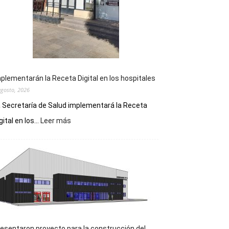
plementarán la Receta Digital en los hospitales
agosto, 2026
 Secretaría de Salud implementará la Receta
:
gital en los...
Leer más
Implementarán
la
Receta
Digital
en
los
hospitales
esentaron proyecto para la construcción del