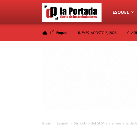
Diario
ESQUEL
C
1
JUEVES, AGOSTO 6, 2026
CLASI
Esquel
La
Portada
Inicio
Esquel
Sin cobro del SEM en la mañana de 