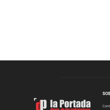
SO
Cont