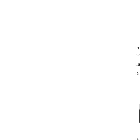
Im
5 
La
Di
Pr