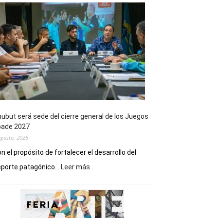
ubut será sede del cierre general de los Juegos
pade 2027
agosto, 2026
n el propósito de fortalecer el desarrollo del
:
porte patagónico...
Leer más
Chubut
será
sede
del
cierre