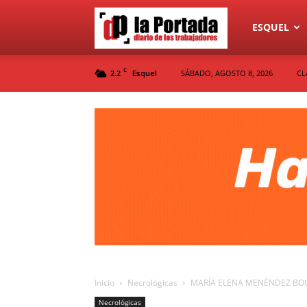
Diario
ESQUEL
C
2.2
SÁBADO, AGOSTO 8, 2026
CL
Esquel
La
Portada
Inicio
Necrológicas
MARÍA ELENA MENÉNDEZ BO
Necrológicas