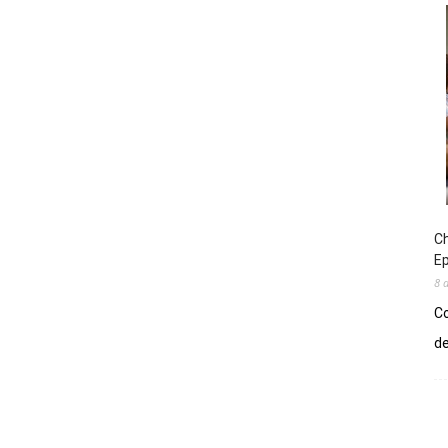
Ch
E
8 
Co
de