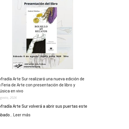
general
de
los
Juegos
Epade
2027
fradía Arte Sur realizará una nueva edición de
 Feria de Arte con presentación de libro y
sica en vivo
agosto, 2026
fradía Arte Sur volverá a abrir sus puertas este
:
bado...
Leer más
Cofradía
Arte