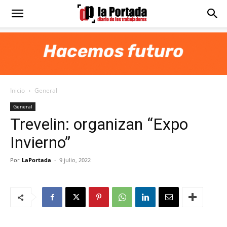
Diario
La
Inicio
General
Portada
General
Trevelin: organizan “Expo
Invierno”
Por
LaPortada
-
9 julio, 2022