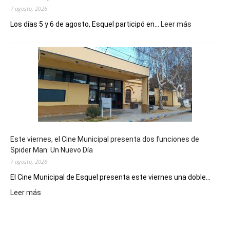
7 agosto, 2026
:
Los días 5 y 6 de agosto, Esquel participó en...
Leer más
Esquel
mostró
su
potencial
como
destino
de
reuniones
y
eventos
Este viernes, el Cine Municipal presenta dos funciones de
deportivos
Spider Man: Un Nuevo Día
7 agosto, 2026
El Cine Municipal de Esquel presenta este viernes una doble...
:
Leer más
Este
viernes,
el