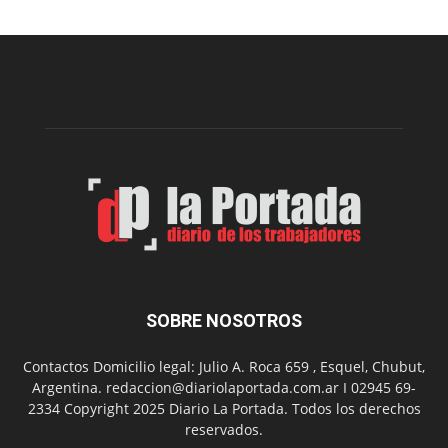
Cine
Municipal
presenta
dos
funciones
de
Spider
Man:
Un
Nuevo
Día
SOBRE NOSOTROS
Contactos Domicilio legal: Julio A. Roca 659 , Esquel, Chubut,
Argentina. redaccion@diariolaportada.com.ar I 02945 69-
2334 Copyright 2025 Diario La Portada. Todos los derechos
reservados.