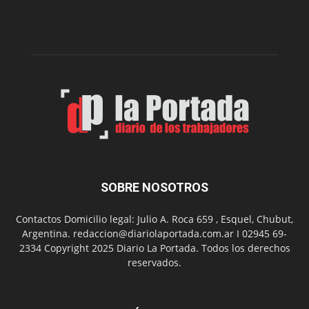
del
gimnasio
municipal
N°
2
en
el
barrio
Chanico
Navarro
SOBRE NOSOTROS
Contactos Domicilio legal: Julio A. Roca 659 , Esquel, Chubut,
Argentina. redaccion@diariolaportada.com.ar I 02945 69-
2334 Copyright 2025 Diario La Portada. Todos los derechos
reservados.