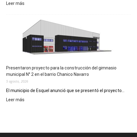
:
Leer más
Implementarán
la
Receta
Digital
en
los
hospitales
Presentaron proyecto para la construcción del gimnasio
municipal N° 2 en el barrio Chanico Navarro
5 agosto, 2026
El municipio de Esquel anunció que se presentó el proyecto...
:
Leer más
Presentaron
proyecto
para
la
construcción