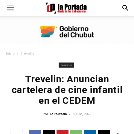
Diario
La
Inicio
Trevelin
Portada
Trevelin
Trevelin: Anuncian
cartelera de cine infantil
en el CEDEM
Por
LaPortada
-
8 julio, 2022