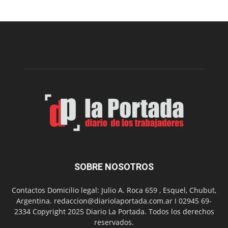
nueva
edición
de
la
Peña
Folclór
Municip
por
el
Día
del
Folclor
SOBRE NOSOTROS
Contactos Domicilio legal: Julio A. Roca 659 , Esquel, Chubut,
Argentina. redaccion@diariolaportada.com.ar I 02945 69-
2334 Copyright 2025 Diario La Portada. Todos los derechos
reservados.