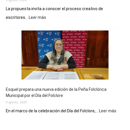
La propuesta invita a conocer el proceso creativo de
:
escritores...
Leer más
La
Biblioteca
Municipal
celebra
sus
90
años
con
un
Conversatorio
de
Esquel prepara una nueva edición de la Peña Folclórica
Escritores
Municipal por el Día del Folclore
Locales
6 agosto, 2026
:
En el marco de la celebración del Día del Folclore,...
Leer más
Esquel
prepar
una