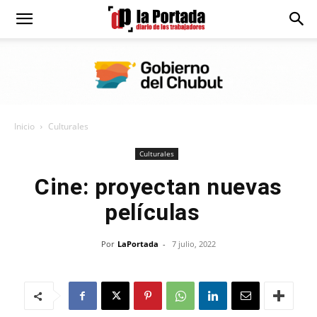
Diario
La
Inicio
Culturales
Portada
Culturales
Cine: proyectan nuevas
películas
Por
LaPortada
-
7 julio, 2022