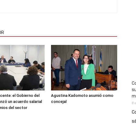
OR
Co
su
cente: el Gobierno del
Agustina Kadomoto asumió como
mú
nzó un acuerdo salarial
concejal
8 
mios del sector
Co
sá