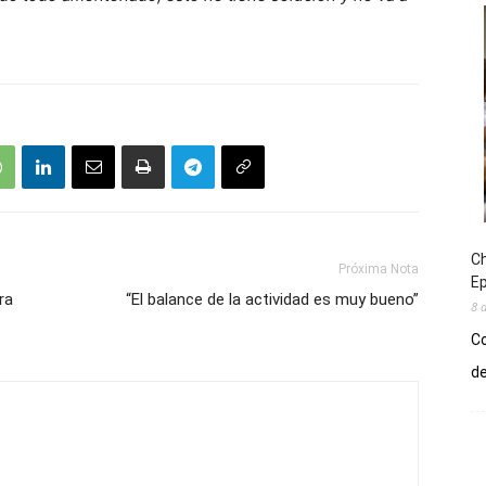
Ch
Próxima Nota
E
ra
“El balance de la actividad es muy bueno”
8 
Co
de