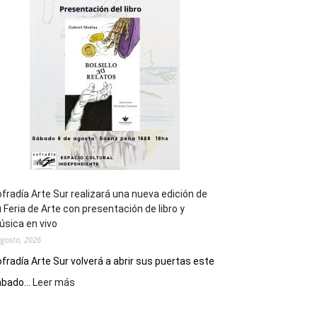
general
de
los
Juegos
Epade
2027
fradía Arte Sur realizará una nueva edición de
 Feria de Arte con presentación de libro y
sica en vivo
agosto, 2026
fradía Arte Sur volverá a abrir sus puertas este
:
bado...
Leer más
Cofradía
Arte