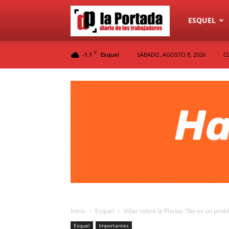
Diario
ESQUEL
C
-1.1
SÁBADO, AGOSTO 8, 2026
C
Esquel
La
Portada
Inicio
Esquel
Villar sobre la Planta: “No es un prob
Esquel
Importantes