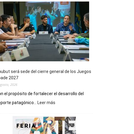
ubut será sede del cierre general de los Juegos
pade 2027
agosto, 2026
n el propósito de fortalecer el desarrollo del
:
porte patagónico...
Leer más
Chubut
será
sede
del
cierre