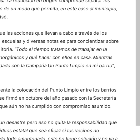
os.
“La reducción en origen comprende separar los
 de un modo que permita, en este caso al municipio,
isó.
 las acciones que llevan a cabo a través de los
 escuelas y diversas notas es para concientizar sobre
itoria.
“Todo el tiempo tratamos de trabajar en la
norgánicos y qué hacer con ellos en casa. Mientras
ordado con la Campaña Un Punto Limpio en mi barrio”
,
nte la colocación del Punto Limpio entre los barrios
se firmó en octubre del año pasado con la Secretaría
l que aún no ha cumplido con compromiso asumido.
 un desastre pero eso no quita la responsabilidad que
duos estatal que sea eficaz si los vecinos no
o todo amontonado, esto no tiene solución y no va a